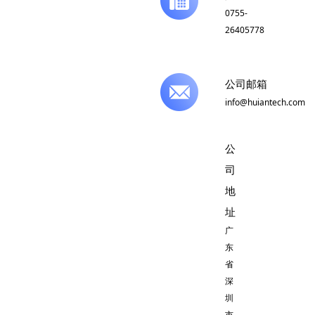
0755-
26405778
公司邮箱
info@huiantech.com
公
司
地
址
广
东
省
深
圳
市