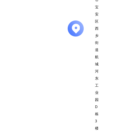
宝
安
区
西
乡
街
道
航
城
河
东
工
业
园
D
栋
3
楼